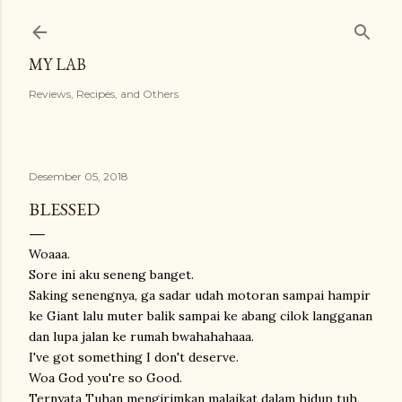
Langsung ke konten utama
MY LAB
Reviews, Recipes, and Others
Desember 05, 2018
BLESSED
Woaaa.
Sore ini aku seneng banget.
Saking senengnya, ga sadar udah motoran sampai hampir
ke Giant lalu muter balik sampai ke abang cilok langganan
dan lupa jalan ke rumah bwahahahaaa.
I've got something I don't deserve.
Woa God you're so Good.
Ternyata Tuhan mengirimkan malaikat dalam hidup tuh,