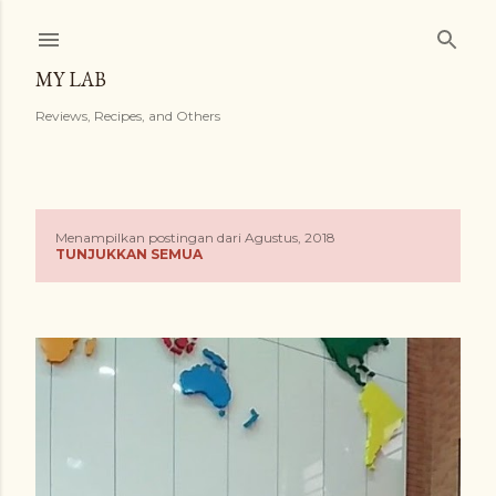
Langsung ke konten utama
MY LAB
Reviews, Recipes, and Others
Menampilkan postingan dari Agustus, 2018
P
TUNJUKKAN SEMUA
o
s
t
i
n