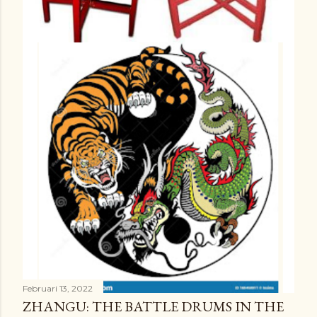
g
a
n
Februari 13, 2022
ZHANGU: THE BATTLE DRUMS IN THE