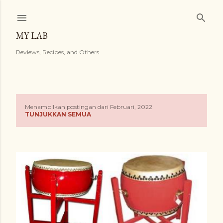
Langsung ke konten utama
MY LAB
Reviews, Recipes, and Others
Menampilkan postingan dari Februari, 2022
P
TUNJUKKAN SEMUA
o
s
t
i
n